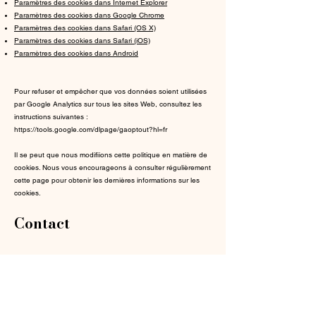
Paramètres des cookies dans Internet Explorer
Paramètres des cookies dans Google Chrome
Paramètres des cookies dans Safari (OS X)
Paramètres des cookies dans Safari (iOS)
Paramètres des cookies dans Android
Pour refuser et empêcher que vos données soient utilisées
par Google Analytics sur tous les sites Web, consultez les
instructions suivantes :
https://tools.google.com/dlpage/gaoptout?hl=fr
Il se peut que nous modifiions cette politique en matière de
cookies. Nous vous encourageons à consulter régulièrement
cette page pour obtenir les dernières informations sur les
cookies.
Contact