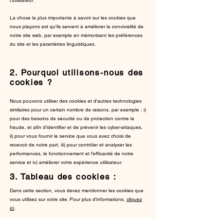
l’utilisateur.
La chose la plus importante à savoir sur les cookies que
nous plaçons est qu'ils servent à améliorer la convivialité de
notre site web, par exemple en mémorisant les préférences
du site et les paramètres linguistiques.
2. Pourquoi utilisons-nous des
cookies ?
Nous pouvons utiliser des cookies et d'autres technologies
similaires pour un certain nombre de raisons, par exemple : i)
pour des besoins de sécurité ou de protection contre la
fraude, et afin d'identifier et de prévenir les cyber-attaques,
ii) pour vous fournir le service que vous avez choisi de
recevoir de notre part, iii) pour contrôler et analyser les
performances, le fonctionnement et l'efficacité de notre
service et iv) améliorer votre expérience utilisateur.
3. Tableau des cookies :
Dans cette section, vous devez mentionner les cookies que
vous utilisez sur votre site. Pour plus d'informations,
cliquez
ici
.