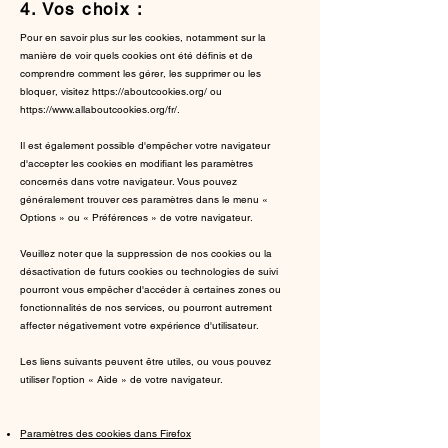
4. Vos choix :
Pour en savoir plus sur les cookies, notamment sur la
manière de voir quels cookies ont été définis et de
comprendre comment les gérer, les supprimer ou les
bloquer, visitez
https://aboutcookies.org/
ou
https://www.allaboutcookies.org/fr/.
Il est également possible d'empêcher votre navigateur
d'accepter les cookies en modifiant les paramètres
concernés dans votre navigateur. Vous pouvez
généralement trouver ces paramètres dans le menu «
Options » ou « Préférences » de votre navigateur.
Veuillez noter que la suppression de nos cookies ou la
désactivation de futurs cookies ou technologies de suivi
pourront vous empêcher d'accéder à certaines zones ou
fonctionnalités de nos services, ou pourront autrement
affecter négativement votre expérience d'utilisateur.
Les liens suivants peuvent être utiles, ou vous pouvez
utiliser l'option « Aide » de votre navigateur.
Paramètres des cookies dans Firefox